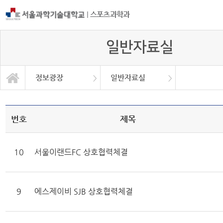
|
스포츠과학과
일반자료실
정보광장
일반자료실
일반자료실
학과소개
교과과정
학사정보
정보광장
커뮤니티
대학원
갤러리
번호
제목
10
서울이랜드FC 상호협력체결
9
에스제이비 SJB 상호협력체결