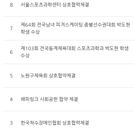
8
서울스포츠과학센터 상호협력체결
제64회 전국남녀 피겨스케이팅 종별선수권대회 박도현
7
학생 수상
제103회 전국동계체육대회 스포츠과학과 박도현 학생
6
수상
5
노원구체육회 상호협약체결
4
해피링크 사회공헌 협약 체결
3
한국척수장애인협회 상호협력체결