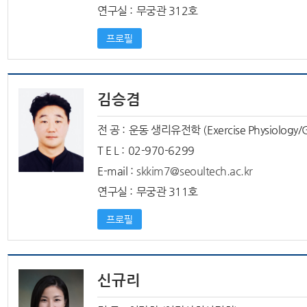
연구실 :
무궁관 312호
프로필
김승겸
전 공 :
운동 생리유전학 (Exercise Physiology/G
T E L :
02-970-6299
E-mail :
skkim7@seoultech.ac.kr
연구실 :
무궁관 311호
프로필
신규리