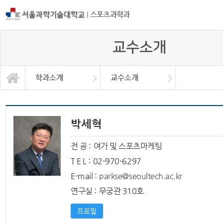
|
스포츠과학과
교수소개
학과소개
교수소개
명예학과장소개
학과장인사말
명예교수소개
학과소개
교과과정
학사정보
정보광장
커뮤니티
학과소개
교수소개
대학원
연혁
박세혁
전 공 :
여가 및 스포츠마케팅
T E L :
02-970-6297
E-mail :
parkse@seoultech.ac.kr
연구실 :
무궁관 310호
프로필