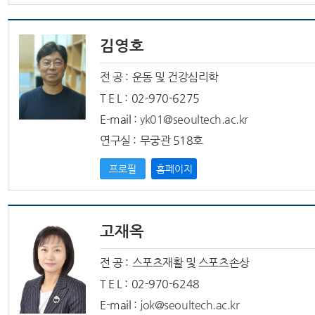
김영호
전 공 :
운동 및 건강심리학
T E L :
02-970-6275
E-mail :
yk01@seoultech.ac.kr
연구실 :
무궁관 518호
프로필
홈페이지
고재옥
전 공 :
스포츠재활 및 스포츠손상
T E L :
02-970-6248
E-mail :
jok@seoultech.ac.kr