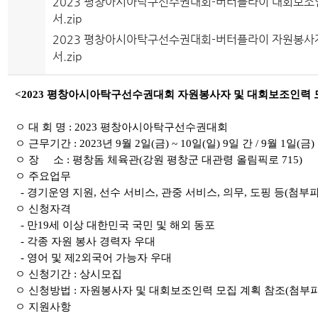
2023 평창아시아탁구선수권대회-버터플라이 대회보조
서.zip
2023 평창아시아탁구선수권대회-버터플라이 자원봉사
서.zip
<2023 평창아시아탁구선수권대회 자원봉사자 및 대회보조인력 
ㅇ 대 회 명
: 2023
평창아시아탁구선수권대회
ㅇ 근무기간
: 2023
년
9
월
2
일
(
금
) ~ 10
일
(
일
) 9
일 간 /
9
월
1
일(금) 
ㅇ 장 소
:
평창돔 체육관
(
강원 평창군 대관령 올림픽로
715)
ㅇ 주요업무
-
경기운영 지원
,
선수 서비스
,
관중 서비스
,
의무
,
도핑 등(첨부파
ㅇ 신청자격
- 만19세 이상 대한민국 국민 및 해외 동포
- 각종 자원 봉사 경력자 우대
- 영어 및 제2외국어 가능자 우대
ㅇ 신청기간 : 상시모집
ㅇ 신청방법 : 자원봉사자 및 대회보조인력 모집 계획 참조
(첨부
ㅇ 지원사항