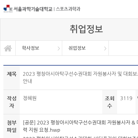
|
스포츠과학과
취업정보
학사정보
취업정보
자유게시판
학과소개
교과과정
학사정보
정보광장
커뮤니티
학사일정
공지사항
취업정보
대학원
자료실
제목
2023 평창아시아탁구선수권대회 자원봉사자 및 대회보
안내
작성
정혜원
조회
3119
자
수
첨부
[공문] 2023 평창아시아탁구선수권대회 자원봉사자 &
파일
력 지원 요청.hwp