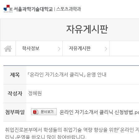
|
스포츠과학과
자유게시판
학사정보
자유게시판
자유게시판
학과소개
교과과정
학사정보
정보광장
커뮤니티
학사일정
공지사항
취업정보
대학원
자료실
제목
「온라인 자기소개서 클리닉」 운영 안내
작성자
정혜원
첨부파일
온라인 자기소개서 클리닉 신청방법.p
취업진로본부에서 학생들의 취업기술 역량 향상을 위한「온라인 
리닉」운영을 하오니 많이 참여바랍니다.