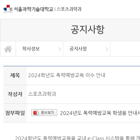
|
스포츠과학과
공지사항
학사정보
공지사항
자유게시판
학과소개
교과과정
학사정보
정보광장
커뮤니티
학사일정
공지사항
취업정보
대학원
자료실
제목
2024학년도 폭력예방교육 이수 안내
작성자
스포츠과학과
첨부파일
2024년도 폭력예방교육 학생용 안내서
2024학년도 폭력예방교육을 교내 e-Class 시스템을 통해 