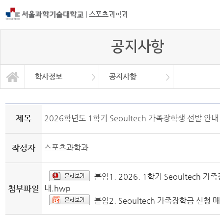
|
스포츠과학과
공지사항
학사정보
공지사항
자유게시판
학과소개
교과과정
학사정보
정보광장
커뮤니티
학사일정
공지사항
취업정보
대학원
자료실
제목
2026학년도 1학기 Seoultech 가족장학생 선발 안내
작성자
스포츠과학과
붙임1. 2026. 1학기 Seoultech 
첨부파일
내.hwp
붙임2. Seoultech 가족장학금 신청 매